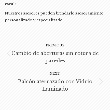
escala.
Nuestros asesores pueden brindarle asesoramiento
personalizado y especializado.
POST
NAVIGATION
PREVIOUS
Cambio de aberturas sin rotura de
Previous
paredes
post:
NEXT
Balcón aterrazado con Vidrio
Next
Laminado
post: